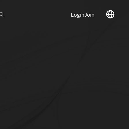
티
Login
Join