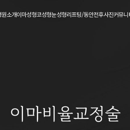
병원소개
이마성형
코성형
눈성형
리프팅/동안
전후사진
커뮤니