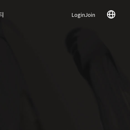
티
Login
Join