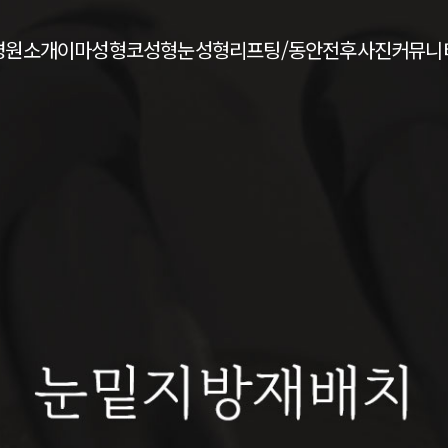
병원소개
이마성형
코성형
눈성형
리프팅/동안
전후사진
커뮤니