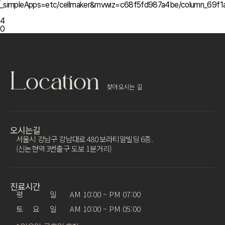
_simpleApps=etc/cellmaker&mvwiz=c68f5fd987a4be/column
4
0
Location
찾아오시는 길
오시는길
서울시 강남구 강남대로 480 보라티알빌딩 6층.
(신논현역 3번출구 도보 1분거리)
진료시간
평 일
AM 10:00 ~ PM 07:00
토 요 일
AM 10:00 ~ PM 05:00