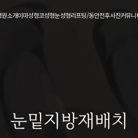
병원소개
이마성형
코성형
눈성형
리프팅/동안
전후사진
커뮤니