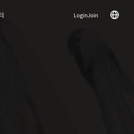
티
Login
Join